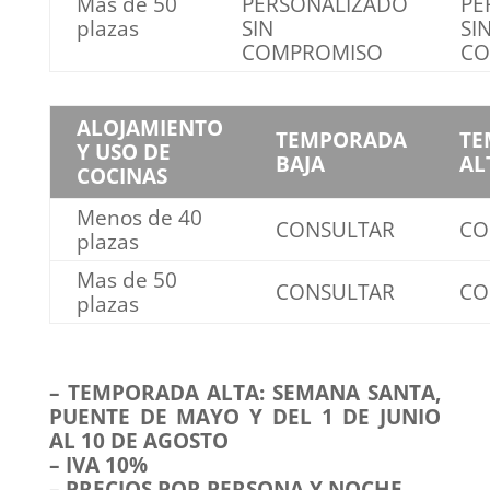
Mas de 50
PERSONALIZADO
PE
plazas
SIN
SI
COMPROMISO
CO
ALOJAMIENTO
TEMPORADA
TE
Y USO DE
BAJA
AL
COCINAS
Menos de 40
CONSULTAR
CO
plazas
Mas de 50
CONSULTAR
CO
plazas
– TEMPORADA ALTA: SEMANA SANTA,
PUENTE DE MAYO Y DEL 1 DE JUNIO
AL 10 DE AGOSTO
– IVA 10%
– PRECIOS POR PERSONA Y NOCHE