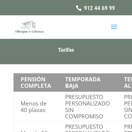
912 44 69 99
Tarifas
PENSIÓN
TEMPORADA
TE
COMPLETA
BAJA
AL
PRESUPUESTO
PR
Menos de
PERSONALIZADO
PE
40 plazas
SIN
SI
COMPROMISO
CO
PRESUPUESTO
PR